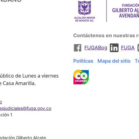
Contáctenos en nuestras r
FUGABog
FUGA
Políticas
Mapa del sitio
T
úblico de Lunes a viernes
e Casa Amarilla.
o
nesjudiciales@fuga.gov.co
pción 1
dación Gilberto Alzate