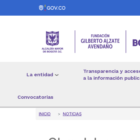
Pasar al contenido principal
Transparencia y acces
La entidad
a la información public
Convocatorias
Sobrescribir enlaces 
INICIO
NOTICIAS