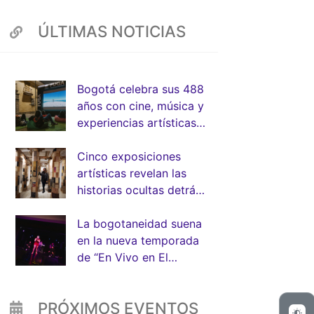
ÚLTIMAS NOTICIAS
App
Bogotá celebra sus 488
años con cine, música y
experiencias artísticas
junto a la FUGA
Cinco exposiciones
artísticas revelan las
historias ocultas detrás
de la arquitectura de
Bogotá
La bogotaneidad suena
en la nueva temporada
de “En Vivo en El
Muelle” de la FUGA
PRÓXIMOS EVENTOS