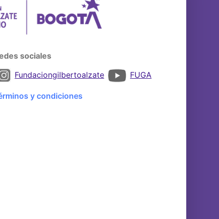
edes sociales
Fundaciongilbertoalzate
FUGA
érminos y condiciones