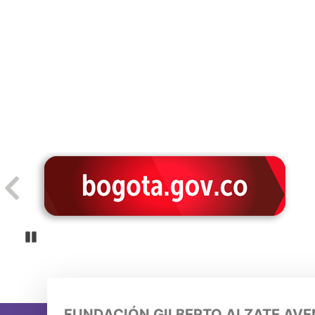
Pause
FUNDACIÓN GILBERTO ALZATE AV