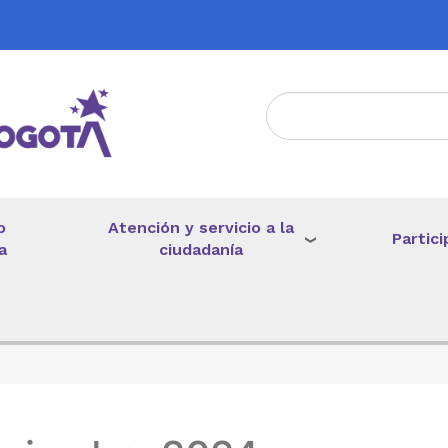
Atención y servicio a la
o
Partici
ciudadanía
a
de ayuda a la navegación