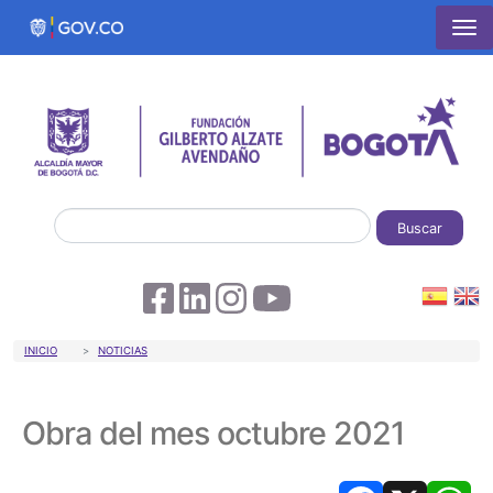
Pasar al contenido principal
Buscar
Sobrescribir enlaces de ayuda a la 
INICIO
NOTICIAS
Obra del mes octubre 2021