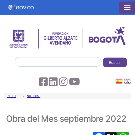
Pasar al contenido principal
Buscar
Sobrescribir enlaces de ayuda a la 
INICIO
NOTICIAS
Obra del Mes septiembre 2022