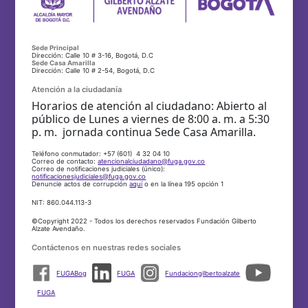
Sede Principal
Dirección: Calle 10 # 3-16, Bogotá, D.C
Sede Casa Amarilla
Dirección: Calle 10 # 2-54, Bogotá, D.C
Atención a la ciudadanía
Horarios de atención al ciudadano: Abierto al
público de Lunes a viernes de 8:00 a. m. a 5:30
p. m. jornada continua Sede Casa Amarilla.
Teléfono conmutador: +57 (601) 4 32 04 10
Correo de contacto:
atencionalciudadano@fuga.gov.co
Correo de notificaciones judiciales (único):
notificacionesjudiciales@fuga.gov.co
Denuncie actos de corrupción
aquí
o en la línea 195 opción 1
NIT: 860.044.113-3
©Copyright 2022 - Todos los derechos reservados Fundación Gilberto
Alzate Avendaño.
Contáctenos en nuestras redes sociales
FUGABog
FUGA
Fundaciongilbertoalzate
FUGA