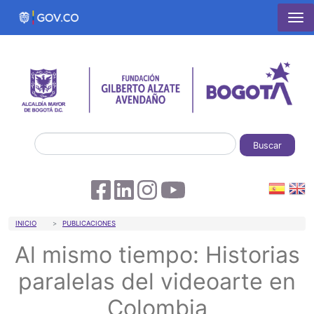
Pasar al contenido principal
Buscar
Sobrescribir enlaces de ayuda a la 
INICIO
PUBLICACIONES
Al mismo tiempo: Historias
paralelas del videoarte en
Colombia