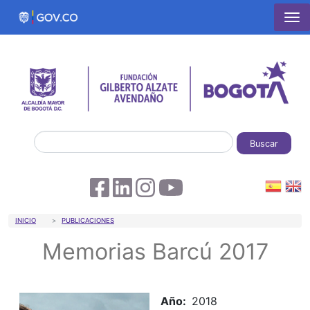
Pasar al contenido principal
Buscar
Sobrescribir enlaces de ayuda a la 
INICIO
PUBLICACIONES
Memorias Barcú 2017
Año
2018