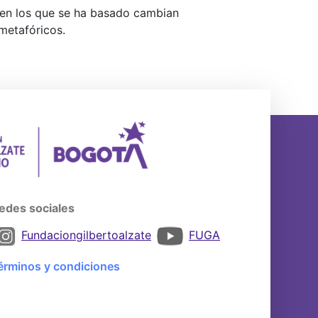
os en los que se ha basado cambian
metafóricos.
edes sociales
Fundaciongilbertoalzate
FUGA
érminos y condiciones