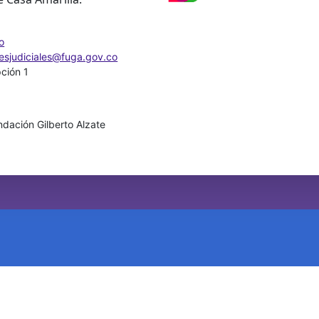
o
nesjudiciales@fuga.gov.co
pción 1
dación Gilberto Alzate