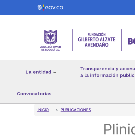
Pasar al contenido principal
Transparencia y acces
La entidad
a la información public
Convocatorias
Sobrescribir enlaces 
INICIO
PUBLICACIONES
Plin