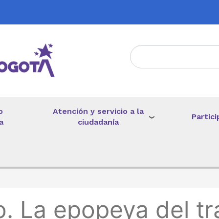
Atención y servicio a la
o
Partici
ciudadanía
a
de ayuda a la navegación
io. La epopeya del tr