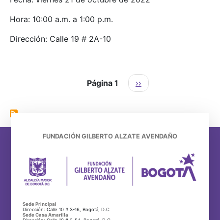
Hora: 10:00 a.m. a 1:00 p.m.
Dirección: Calle 19 # 2A-10
Paginación
Siguiente página
Página 1
››
FUNDACIÓN GILBERTO ALZATE AVENDAÑO
Sede Principal
Dirección: Calle 10 # 3-16, Bogotá, D.C
Sede Casa Amarilla