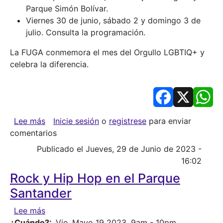
Parque Simón Bolívar.
Viernes 30 de junio, sábado 2 y domingo 3 de
julio. Consulta la programación.
La FUGA conmemora el mes del Orgullo LGBTIQ+ y
celebra la diferencia.
Facebook
X
Wh
sobre Fúgate con la diversidad y la igualdad
Lee más
Inicie sesión
o
registrese
para enviar
comentarios
Publicado el Jueves, 29 de Junio de 2023 -
16:02
Rock y Hip Hop en el Parque
Santander
sobre Rock y Hip Hop en el Parque Santander
Lee más
¿Cuándo?
Vie, Mayo 19 2023, 9am
-
10pm