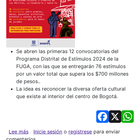
Se abren las primeras 12 convocatorias del
Programa Distrital de Estímulos 2024 de la
FUGA, con las que se entregarán 76 estímulos
por un valor total que supera los $700 millones
de pesos..
La idea es reconocer la diversa oferta cultural
que existe al interior del centro de Bogotá.
Facebook
X
Wh
sobre La FUGA entregará más de 700 millones 
Lee más
Inicie sesión
o
registrese
para enviar
comentarios