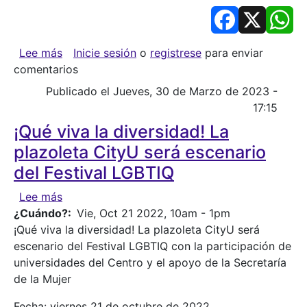
Facebook
X
Wh
sobre La FUGA trabaja por la diversidad y a la 
Lee más
Inicie sesión
o
registrese
para enviar
comentarios
Publicado el Jueves, 30 de Marzo de 2023 -
17:15
¡Qué viva la diversidad! La
plazoleta CityU será escenario
del Festival LGBTIQ
sobre ¡Qué viva la diversidad! La plazoleta Cit
Lee más
¿Cuándo?
Vie, Oct 21 2022, 10am
-
1pm
¡Qué viva la diversidad! La plazoleta CityU será
escenario del Festival LGBTIQ con la participación de
universidades del Centro y el apoyo de la Secretaría
de la Mujer
Fecha: viernes 21 de octubre de 2022