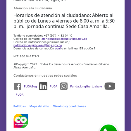
Dirección: Calle 10 # 2-54, Bogotá, D.C
Atención a la ciudadanía
Horarios de atención al ciudadano: Abierto al
público de Lunes a viernes de 8:00 a. m. a 5:30
p. m. jornada continua Sede Casa Amarilla.
Teléfono conmutador: +57 (601) 4 32 04 10
Correo de contacto:
atencionalciudadano@fuga.gov.co
Correo de notificaciones judiciales (único):
notificacionesjudiciales@fuga.gov.co
Denuncie actos de corrupción
aquí
o en la línea 195 opción 1
NIT: 860.044.113-3
©Copyright 2022 - Todos los derechos reservados Fundación Gilberto
Alzate Avendaño.
Contáctenos en nuestras redes sociales
FUGABog
FUGA
Fundaciongilbertoalzate
FUGA
Políticas
Mapa del sitio
Términos y condiciones