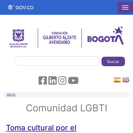
Pasar al contenido principal
Buscar
Sobrescribir enlaces de ayuda a la 
INICIO
Comunidad LGBTI
Toma cultural por el