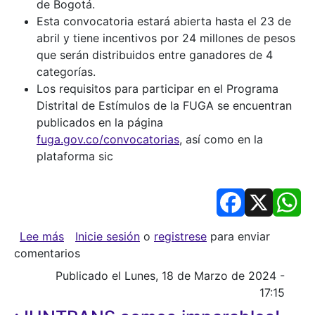
de Bogotá.
Esta convocatoria estará abierta hasta el 23 de
abril y tiene incentivos por 24 millones de pesos
que serán distribuidos entre ganadores de 4
categorías.
Los requisitos para participar en el Programa
Distrital de Estímulos de la FUGA se encuentran
publicados en la página
fuga.gov.co/convocatorias
, así como en la
plataforma sic
Facebook
X
Wh
sobre La FUGA incentivará las prácticas artíst
Lee más
Inicie sesión
o
registrese
para enviar
comentarios
Publicado el Lunes, 18 de Marzo de 2024 -
17:15