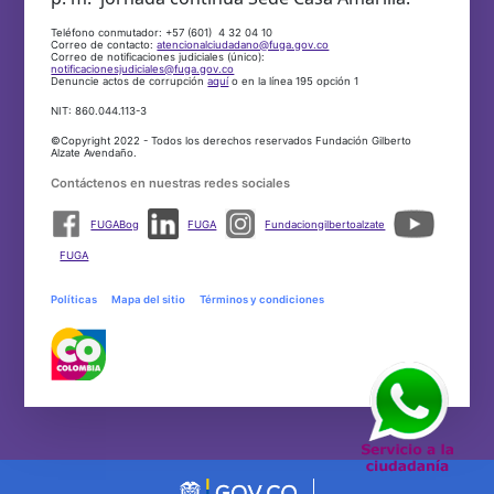
Teléfono conmutador: +57 (601) 4 32 04 10
Correo de contacto:
atencionalciudadano@fuga.gov.co
Correo de notificaciones judiciales (único):
notificacionesjudiciales@fuga.gov.co
Denuncie actos de corrupción
aquí
o en la línea 195 opción 1
NIT: 860.044.113-3
©Copyright 2022 - Todos los derechos reservados Fundación Gilberto
Alzate Avendaño.
Contáctenos en nuestras redes sociales
FUGABog
FUGA
Fundaciongilbertoalzate
FUGA
Políticas
Mapa del sitio
Términos y condiciones