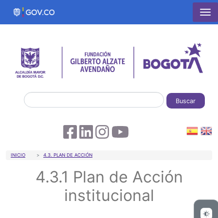
Pasar al contenido principal
Buscar
Sobrescribir enlaces de ayuda a la 
INICIO
4.3. PLAN DE ACCIÓN
4.3.1 Plan de Acción
institucional