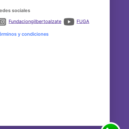
edes sociales
Fundaciongilbertoalzate
FUGA
érminos y condiciones