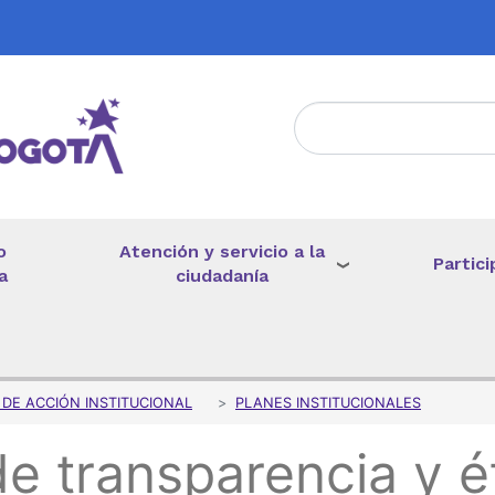
Atención y servicio a la
o
Partici
ciudadanía
a
de ayuda a la navegación
N DE ACCIÓN INSTITUCIONAL
PLANES INSTITUCIONALES
e transparencia y ét