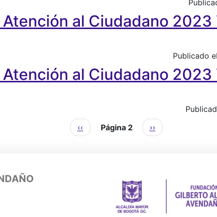
Publica
y Atención al Ciudadano 2023 
ción al Ciudadano 2023 V.6.
Publicado e
y Atención al Ciudadano 2023 
ción al Ciudadano 2023 V.5
Publicad
Página anterior
Siguiente página
‹‹
Página 2
››
ENDAÑO