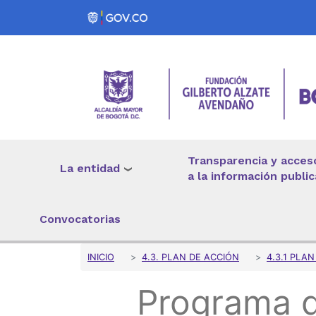
Pasar al contenido principal
Transparencia y acces
La entidad
a la información public
Convocatorias
Sobrescribir enlaces 
INICIO
4.3. PLAN DE ACCIÓN
4.3.1 PLA
Programa d