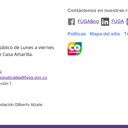
Contáctenos en nuestras r
FUGABog
FUGA
Políticas
Mapa del sitio
T
úblico de Lunes a viernes
e Casa Amarilla.
o
nesjudiciales@fuga.gov.co
pción 1
dación Gilberto Alzate