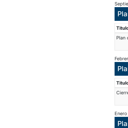
Septi
Pla
Titul
Plan 
Febre
Pla
Titul
Cierr
Enero
Pla