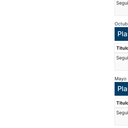
Segui
Octub
Pla
Titul
Segui
Mayo 
Pla
Titul
Segui