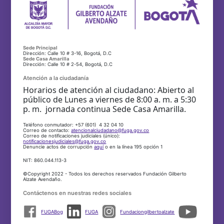
Sede Principal
Dirección: Calle 10 # 3-16, Bogotá, D.C
Sede Casa Amarilla
Dirección: Calle 10 # 2-54, Bogotá, D.C
Atención a la ciudadanía
Horarios de atención al ciudadano: Abierto al
público de Lunes a viernes de 8:00 a. m. a 5:30
p. m. jornada continua Sede Casa Amarilla.
Teléfono conmutador: +57 (601) 4 32 04 10
Correo de contacto:
atencionalciudadano@fuga.gov.co
Correo de notificaciones judiciales (único):
notificacionesjudiciales@fuga.gov.co
Denuncie actos de corrupción
aquí
o en la línea 195 opción 1
NIT: 860.044.113-3
©Copyright 2022 - Todos los derechos reservados Fundación Gilberto
Alzate Avendaño.
Contáctenos en nuestras redes sociales
FUGABog
FUGA
Fundaciongilbertoalzate