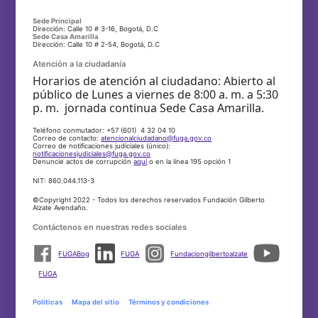
Sede Principal
Dirección: Calle 10 # 3-16, Bogotá, D.C
Sede Casa Amarilla
Dirección: Calle 10 # 2-54, Bogotá, D.C
Atención a la ciudadanía
Horarios de atención al ciudadano: Abierto al
público de Lunes a viernes de 8:00 a. m. a 5:30
p. m. jornada continua Sede Casa Amarilla.
Teléfono conmutador: +57 (601) 4 32 04 10
Correo de contacto:
atencionalciudadano@fuga.gov.co
Correo de notificaciones judiciales (único):
notificacionesjudiciales@fuga.gov.co
Denuncie actos de corrupción
aquí
o en la línea 195 opción 1
NIT: 860.044.113-3
©Copyright 2022 - Todos los derechos reservados Fundación Gilberto
Alzate Avendaño.
Contáctenos en nuestras redes sociales
FUGABog
FUGA
Fundaciongilbertoalzate
FUGA
Políticas
Mapa del sitio
Términos y condiciones