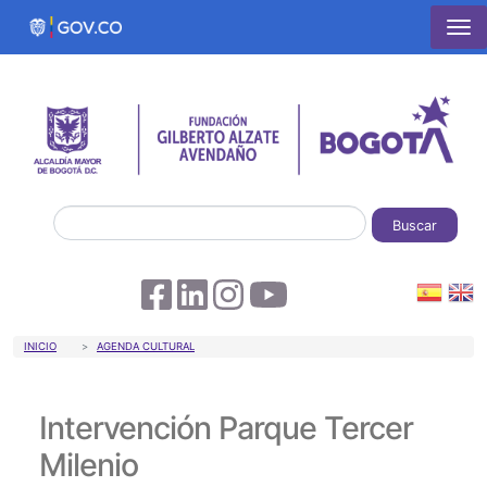
Pasar al contenido principal
Buscar
Sobrescribir enlaces de ayuda a la 
INICIO
AGENDA CULTURAL
Intervención Parque Tercer
Milenio