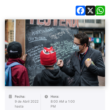
Facebook
X
Wh
Fecha:
Hora:
9 de Abril 2022
8:00 AM a 1:00
hasta
PM