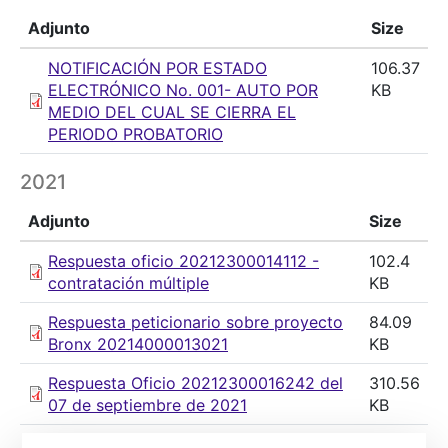
Adjunto
Size
NOTIFICACIÓN POR ESTADO
106.37
ELECTRÓNICO No. 001- AUTO POR
KB
MEDIO DEL CUAL SE CIERRA EL
PERIODO PROBATORIO
2021
Adjunto
Size
Respuesta oficio 20212300014112 -
102.4
contratación múltiple
KB
Respuesta peticionario sobre proyecto
84.09
Bronx 20214000013021
KB
Respuesta Oficio 20212300016242 del
310.56
07 de septiembre de 2021
KB