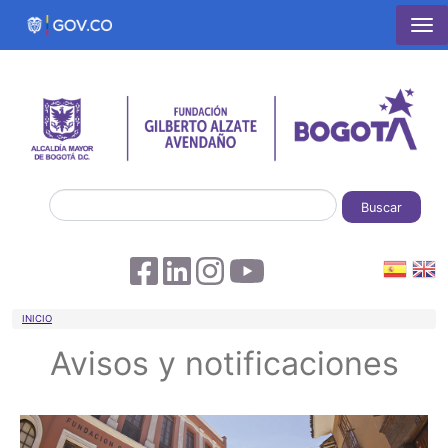
Pasar al contenido principal
Buscar
Sobrescribir enlaces de ayuda a la 
INICIO
Avisos y notificaciones