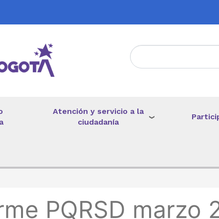
Atención y servicio a la
o
Partici
ciudadanía
a
de ayuda a la navegación
orme PQRSD marzo 