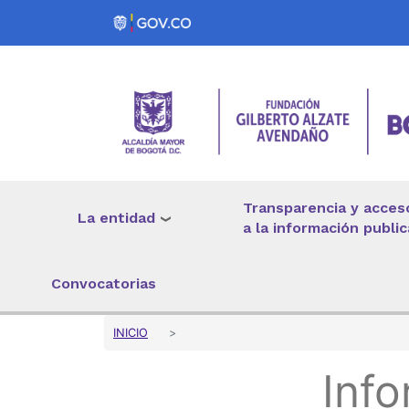
Pasar al contenido principal
Transparencia y acces
La entidad
a la información public
Convocatorias
Sobrescribir enlaces 
INICIO
Inf