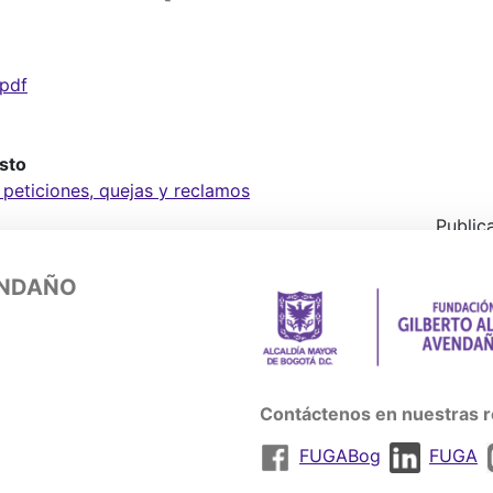
pdf
sto
 peticiones, quejas y reclamos
Public
ENDAÑO
Contáctenos en nuestras r
FUGABog
FUGA