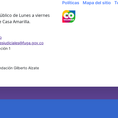
Políticas
Mapa del sitio
T
úblico de Lunes a viernes
e Casa Amarilla.
o
nesjudiciales@fuga.gov.co
pción 1
dación Gilberto Alzate