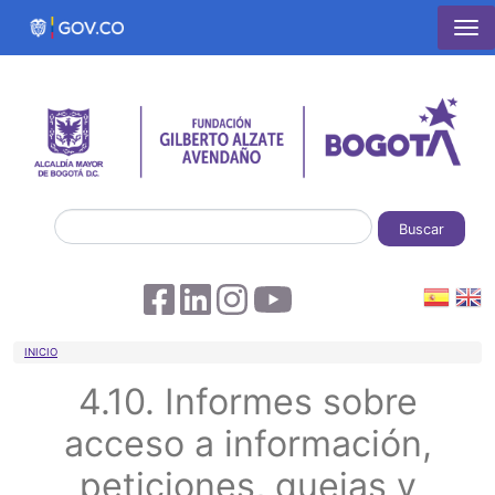
Pasar al contenido principal
Buscar
Sobrescribir enlaces de ayuda a la 
INICIO
4.10. Informes sobre
acceso a información,
peticiones, quejas y