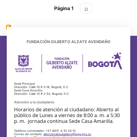
Paginación
Siguiente página
Página 1
››
FUNDACIÓN GILBERTO ALZATE AVENDAÑO
Sede Principal
Dirección: Calle 10 # 3-16, Bogotá, D.C
Sede Casa Amarilla
Dirección: Calle 10 # 2-54, Bogotá, D.C
Atención a la ciudadanía
Horarios de atención al ciudadano: Abierto al
público de Lunes a viernes de 8:00 a. m. a 5:30
p. m. jornada continua Sede Casa Amarilla.
Teléfono conmutador: +57 (601) 4 32 04 10
Correo de contacto:
atencionalciudadano@fuga.gov.co