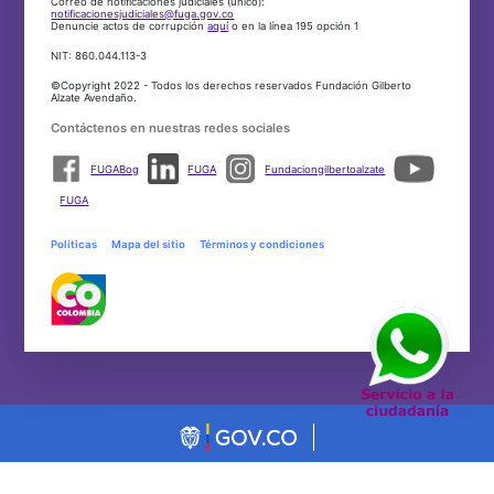
Correo de notificaciones judiciales (único):
notificacionesjudiciales@fuga.gov.co
Denuncie actos de corrupción
aquí
o en la línea 195 opción 1
NIT: 860.044.113-3
©Copyright 2022 - Todos los derechos reservados Fundación Gilberto
Alzate Avendaño.
Contáctenos en nuestras redes sociales
FUGABog
FUGA
Fundaciongilbertoalzate
FUGA
Políticas
Mapa del sitio
Términos y condiciones