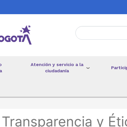
Atención y servicio a la
o
Partici
ciudadanía
a
de ayuda a la navegación
Transparencia y Éti