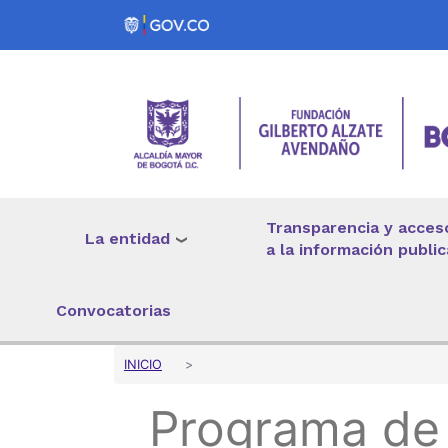
Pasar al contenido principal
Transparencia y acces
La entidad
a la información public
Convocatorias
Sobrescribir enlaces 
INICIO
Programa de 