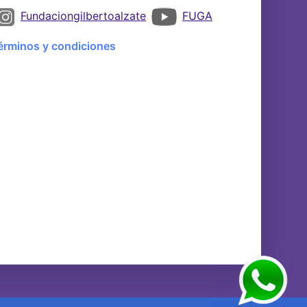
Fundaciongilbertoalzate
FUGA
érminos y condiciones