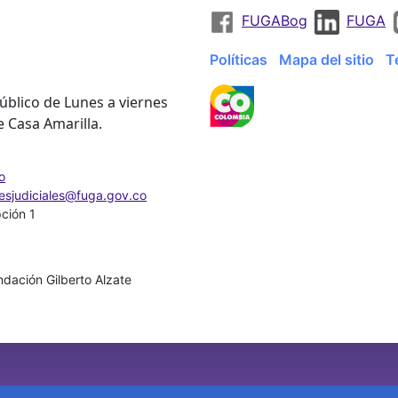
FUGABog
FUGA
Políticas
Mapa del sitio
T
úblico de Lunes a viernes
e Casa Amarilla.
o
nesjudiciales@fuga.gov.co
pción 1
dación Gilberto Alzate