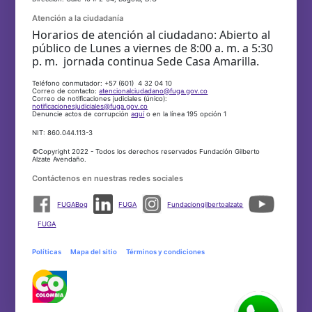
Atención a la ciudadanía
Horarios de atención al ciudadano: Abierto al
público de Lunes a viernes de 8:00 a. m. a 5:30
p. m. jornada continua Sede Casa Amarilla.
Teléfono conmutador: +57 (601) 4 32 04 10
Correo de contacto:
atencionalciudadano@fuga.gov.co
Correo de notificaciones judiciales (único):
notificacionesjudiciales@fuga.gov.co
Denuncie actos de corrupción
aquí
o en la línea 195 opción 1
NIT: 860.044.113-3
©Copyright 2022 - Todos los derechos reservados Fundación Gilberto
Alzate Avendaño.
Contáctenos en nuestras redes sociales
FUGABog
FUGA
Fundaciongilbertoalzate
FUGA
Políticas
Mapa del sitio
Términos y condiciones