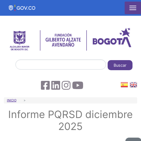
Pasar al contenido principal
Buscar
Sobrescribir enlaces de ayuda a la 
INICIO
Informe PQRSD diciembre
2025