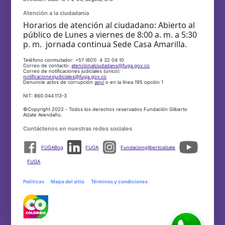
Atención a la ciudadanía
Horarios de atención al ciudadano: Abierto al
público de Lunes a viernes de 8:00 a. m. a 5:30
p. m. jornada continua Sede Casa Amarilla.
Teléfono conmutador: +57 (601) 4 32 04 10
Correo de contacto:
atencionalciudadano@fuga.gov.co
Correo de notificaciones judiciales (único):
notificacionesjudiciales@fuga.gov.co
Denuncie actos de corrupción
aquí
o en la línea 195 opción 1
NIT: 860.044.113-3
©Copyright 2022 - Todos los derechos reservados Fundación Gilberto
Alzate Avendaño.
Contáctenos en nuestras redes sociales
FUGABog
FUGA
Fundaciongilbertoalzate
FUGA
Políticas
Mapa del sitio
Términos y condiciones