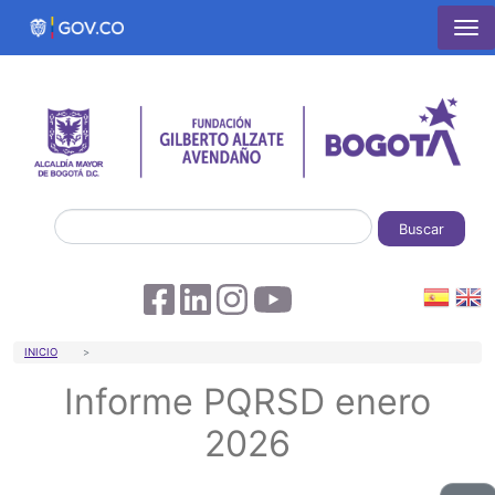
Pasar al contenido principal
Buscar
Sobrescribir enlaces de ayuda a la 
INICIO
Informe PQRSD enero
2026