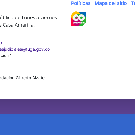
Políticas
Mapa del sitio
T
úblico de Lunes a viernes
e Casa Amarilla.
o
nesjudiciales@fuga.gov.co
pción 1
dación Gilberto Alzate