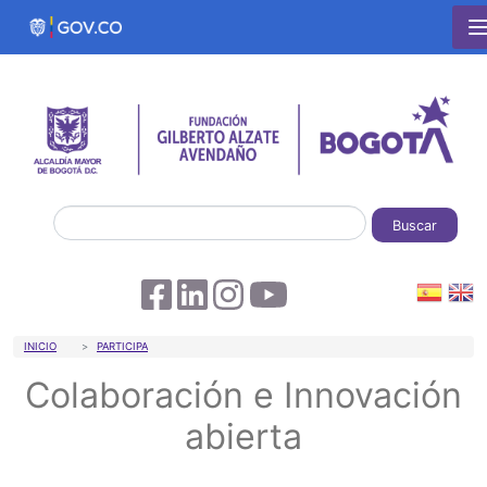
Pasar al contenido principal
Buscar
Sobrescribir enlaces de ayuda a la 
INICIO
PARTICIPA
Colaboración e Innovación
abierta