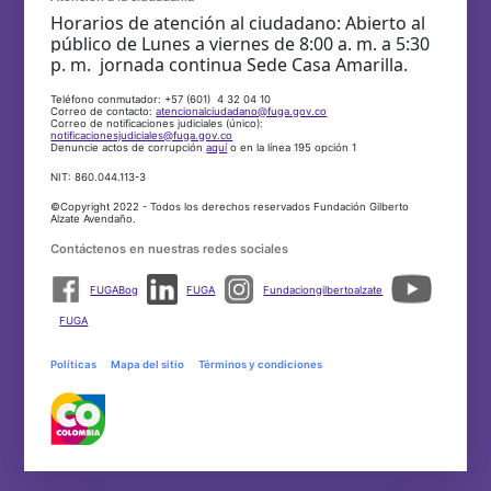
Horarios de atención al ciudadano: Abierto al
público de Lunes a viernes de 8:00 a. m. a 5:30
p. m. jornada continua Sede Casa Amarilla.
Teléfono conmutador: +57 (601) 4 32 04 10
Correo de contacto:
atencionalciudadano@fuga.gov.co
Correo de notificaciones judiciales (único):
notificacionesjudiciales@fuga.gov.co
Denuncie actos de corrupción
aquí
o en la línea 195 opción 1
NIT: 860.044.113-3
©Copyright 2022 - Todos los derechos reservados Fundación Gilberto
Alzate Avendaño.
Contáctenos en nuestras redes sociales
FUGABog
FUGA
Fundaciongilbertoalzate
FUGA
Políticas
Mapa del sitio
Términos y condiciones