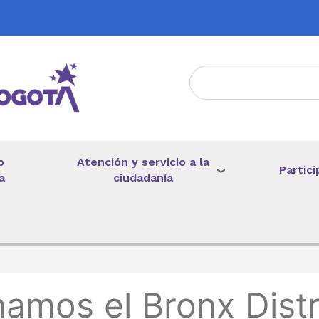
Atención y servicio a la
o
Partici
ciudadanía
a
de ayuda a la navegación
namos el Bronx Distr