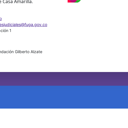
e Casa Amarilla.
o
nesjudiciales@fuga.gov.co
pción 1
dación Gilberto Alzate