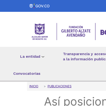
Pasar al contenido principal
Transparencia y acces
La entidad
a la información public
Convocatorias
Sobrescribir enlaces 
INICIO
PUBLICACIONES
Así posicio