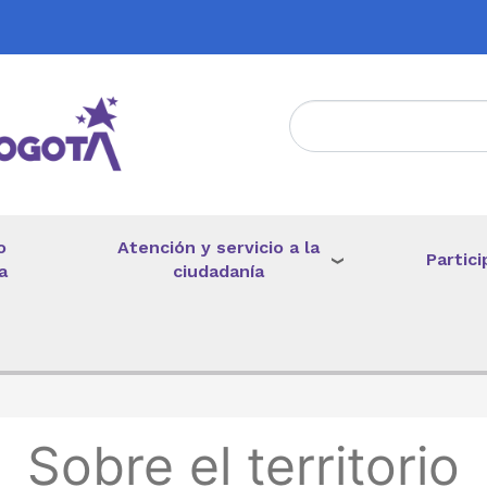
Atención y servicio a la
o
Partici
ciudadanía
a
de ayuda a la navegación
Sobre el territorio