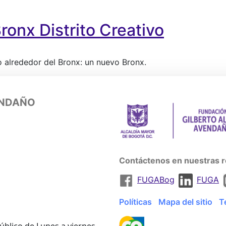
ronx Distrito Creativo
istrito Creativo
o a
lrededor del Bronx: un nuevo Bronx.
ENDAÑO
Contáctenos en nuestras r
FUGABog
FUGA
Políticas
Mapa del sitio
T
úblico de Lunes a viernes