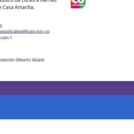
e Casa Amarilla.
o
nesjudiciales@fuga.gov.co
pción 1
dación Gilberto Alzate