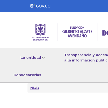
Pasar al contenido principal
Transparencia y acces
La entidad
a la información public
Convocatorias
Sobrescribir enlaces 
INICIO