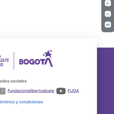
edes sociales
Fundaciongilbertoalzate
FUGA
érminos y condiciones