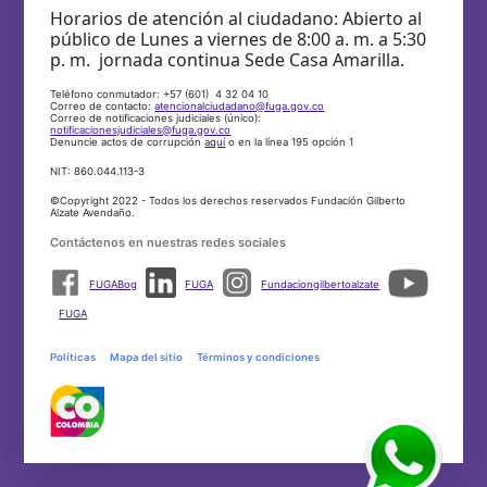
Horarios de atención al ciudadano: Abierto al
público de Lunes a viernes de 8:00 a. m. a 5:30
p. m. jornada continua Sede Casa Amarilla.
Teléfono conmutador: +57 (601) 4 32 04 10
Correo de contacto:
atencionalciudadano@fuga.gov.co
Correo de notificaciones judiciales (único):
notificacionesjudiciales@fuga.gov.co
Denuncie actos de corrupción
aquí
o en la línea 195 opción 1
NIT: 860.044.113-3
©Copyright 2022 - Todos los derechos reservados Fundación Gilberto
Alzate Avendaño.
Contáctenos en nuestras redes sociales
FUGABog
FUGA
Fundaciongilbertoalzate
FUGA
Políticas
Mapa del sitio
Términos y condiciones