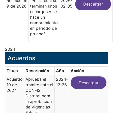
Resolución
"Por la cual se
2026-
Descargar
9 de 2026
terminan unos
02-05
encargos y se
hace un
nombramiento
en periodo de
prueba"
2024
Acuerdos
Titulo
Descripción
Año
Acción
Acuerdo
Aprueba el
2024-
Descargar
10 de
tramite ante el
12-26
2024
CONFIS
Distrital para
la aprobacion
de Vigencias
Futuras