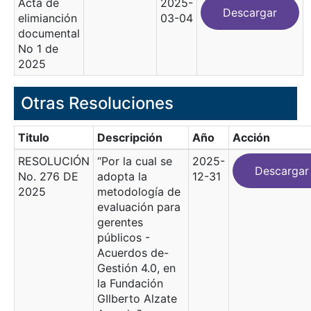
Acta de
2025-
Descargar
elimianción
03-04
documental
No 1 de
2025
Otras Resoluciones
Titulo
Descripción
Año
Acción
RESOLUCIÓN
“Por la cual se
2025-
Descargar
No. 276 DE
adopta la
12-31
2025
metodología de
evaluación para
gerentes
públicos -
Acuerdos de-
Gestión 4.0, en
la Fundación
GIlberto Alzate