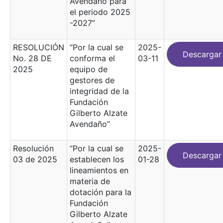
Avendaño para
el periodo 2025
-2027”
RESOLUCIÓN
“Por la cual se
2025-
Descargar
No. 28 DE
conforma el
03-11
2025
equipo de
gestores de
integridad de la
Fundación
Gilberto Alzate
Avendaño”
Resolución
“Por la cual se
2025-
Descargar
03 de 2025
establecen los
01-28
lineamientos en
materia de
dotación para la
Fundación
Gilberto Alzate