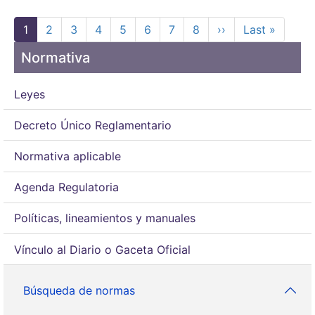
Paginación
Página actual
Page
Page
Page
Page
Page
Page
Page
Siguiente página
Última págin
1
2
3
4
5
6
7
8
››
Last »
Normativa
Leyes
Decreto Único Reglamentario
Normativa aplicable
Agenda Regulatoria
Políticas, lineamientos y manuales
Vínculo al Diario o Gaceta Oficial
Búsqueda de normas