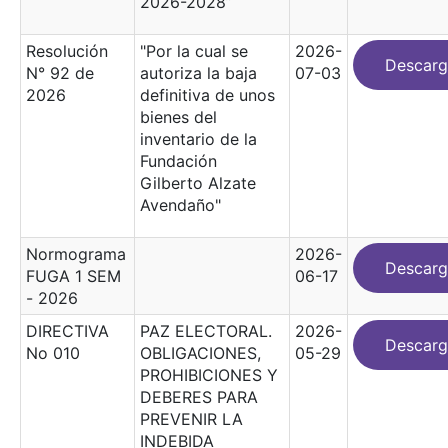
2026-2028”
Resolución
"Por la cual se
2026-
Descarg
N° 92 de
autoriza la baja
07-03
2026
definitiva de unos
bienes del
inventario de la
Fundación
Gilberto Alzate
Avendaño"
Normograma
2026-
Descarg
FUGA 1 SEM
06-17
- 2026
DIRECTIVA
PAZ ELECTORAL.
2026-
Descarg
No 010
OBLIGACIONES,
05-29
PROHIBICIONES Y
DEBERES PARA
PREVENIR LA
INDEBIDA