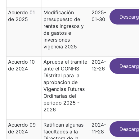
Acuerdo 01
Modificación
2025-
Descarg
de 2025
presupuesto de
01-30
rentas ingresos y
de gastos e
inversiones
vigencia 2025
Acuerdo 10
Aprueba el tramite
2024-
Descarg
de 2024
ante el CONFIS
12-26
Distrital para la
aprobacion de
Vigencias Futuras
Ordinarias del
periodo 2025 -
2026
Acuerdo 09
Ratifican algunas
2024-
Descarg
de 2024
facultades a la
11-28
Directora de la