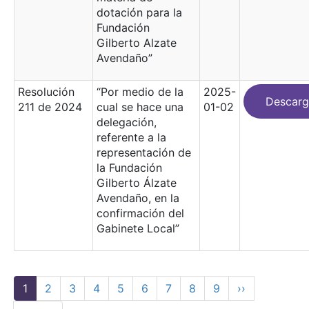
dotación para la
Fundación
Gilberto Alzate
Avendaño”
Resolución
“Por medio de la
2025-
Descarg
211 de 2024
cual se hace una
01-02
delegación,
referente a la
representación de
la Fundación
Gilberto Álzate
Avendaño, en la
confirmación del
Gabinete Local”
Paginación
Página actual
Page
Page
Page
Page
Page
Page
Page
Page
Siguiente pág
1
2
3
4
5
6
7
8
9
››