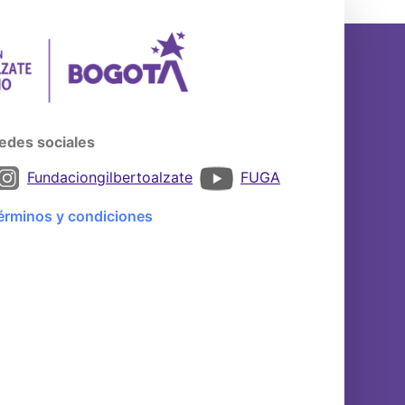
edes sociales
Fundaciongilbertoalzate
FUGA
érminos y condiciones