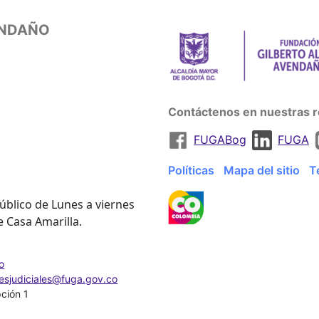
ENDAÑO
Contáctenos en nuestras r
FUGABog
FUGA
Políticas
Mapa del sitio
T
úblico de Lunes a viernes
e Casa Amarilla.
o
nesjudiciales@fuga.gov.co
pción 1