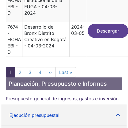
FICHA
Institucional de la
EBI -
FUGA - 04-03-
D
2024
7674
Desarrollo del
2024-
Descargar
-
Bronx Distrito
03-05
FICHA
Creativo en Bogotá
EBI -
- 04-03-2024
D
Paginación
Página actual
Page
Page
Page
Siguiente página
Última página
1
2
3
4
››
Last »
Planeación, Presupuesto e Informes
Presupuesto general de ingresos, gastos e inversión
Ejecución presupuestal