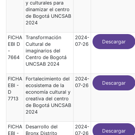
y culturales para
dinamizar el centro
de Bogotá UNCSAB
2024
FICHA
Transformación
2024-
Descargar
EBI D
Cultural de
07-26
-
imaginarios del
7664
Centro de Bogotá
UNCSAB 2024
FICHA
Fortalecimiento del
2024-
Descargar
EBI -
ecosistema de la
07-26
D
economía cultural y
7713
creativa del centro
de Bogotá UNCSAB
2024
FICHA
Desarrollo del
2024-
Descargar
EBI -
Bronx Distrito
07-26