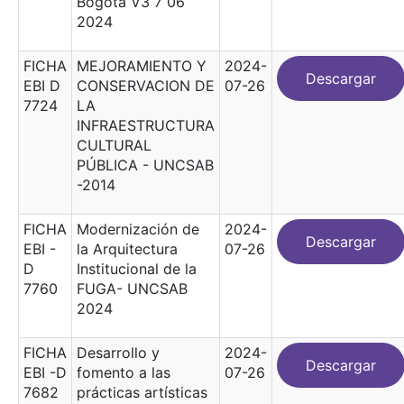
Bogotá V3 7 06
2024
FICHA
MEJORAMIENTO Y
2024-
Descargar
EBI D
CONSERVACION DE
07-26
7724
LA
INFRAESTRUCTURA
CULTURAL
PÚBLICA - UNCSAB
-2014
FICHA
Modernización de
2024-
Descargar
EBI -
la Arquitectura
07-26
D
Institucional de la
7760
FUGA- UNCSAB
2024
FICHA
Desarrollo y
2024-
Descargar
EBI -D
fomento a las
07-26
7682
prácticas artísticas