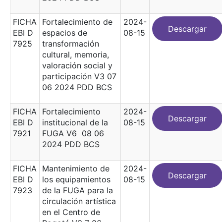
FICHA
Fortalecimiento de
2024-
Descargar
EBI D
espacios de
08-15
7925
transformación
cultural, memoria,
valoración social y
participación V3 07
06 2024 PDD BCS
FICHA
Fortalecimiento
2024-
Descargar
EBI D
institucional de la
08-15
7921
FUGA V6 08 06
2024 PDD BCS
FICHA
Mantenimiento de
2024-
Descargar
EBI D
los equipamientos
08-15
7923
de la FUGA para la
circulación artística
en el Centro de