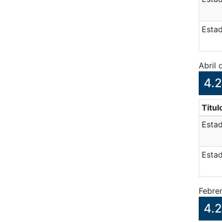
Estad
Abril
4.2
Titul
Esta
Estad
Febre
4.2