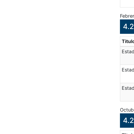
Febre
4.2
Titul
Estad
Estad
Estad
Octub
4.2