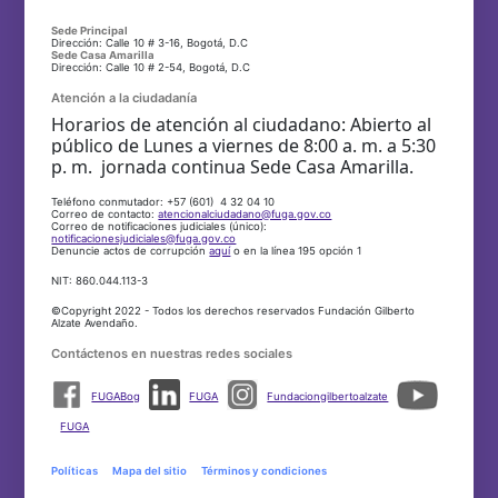
Sede Principal
Dirección: Calle 10 # 3-16, Bogotá, D.C
Sede Casa Amarilla
Dirección: Calle 10 # 2-54, Bogotá, D.C
Atención a la ciudadanía
Horarios de atención al ciudadano: Abierto al
público de Lunes a viernes de 8:00 a. m. a 5:30
p. m. jornada continua Sede Casa Amarilla.
Teléfono conmutador: +57 (601) 4 32 04 10
Correo de contacto:
atencionalciudadano@fuga.gov.co
Correo de notificaciones judiciales (único):
notificacionesjudiciales@fuga.gov.co
Denuncie actos de corrupción
aquí
o en la línea 195 opción 1
NIT: 860.044.113-3
©Copyright 2022 - Todos los derechos reservados Fundación Gilberto
Alzate Avendaño.
Contáctenos en nuestras redes sociales
FUGABog
FUGA
Fundaciongilbertoalzate
FUGA
Políticas
Mapa del sitio
Términos y condiciones