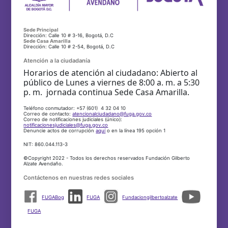
Sede Principal
Dirección: Calle 10 # 3-16, Bogotá, D.C
Sede Casa Amarilla
Dirección: Calle 10 # 2-54, Bogotá, D.C
Atención a la ciudadanía
Horarios de atención al ciudadano: Abierto al
público de Lunes a viernes de 8:00 a. m. a 5:30
p. m. jornada continua Sede Casa Amarilla.
Teléfono conmutador: +57 (601) 4 32 04 10
Correo de contacto:
atencionalciudadano@fuga.gov.co
Correo de notificaciones judiciales (único):
notificacionesjudiciales@fuga.gov.co
Denuncie actos de corrupción
aquí
o en la línea 195 opción 1
NIT: 860.044.113-3
©Copyright 2022 - Todos los derechos reservados Fundación Gilberto
Alzate Avendaño.
Contáctenos en nuestras redes sociales
FUGABog
FUGA
Fundaciongilbertoalzate
FUGA