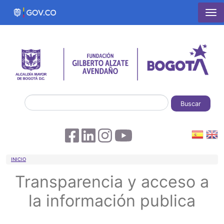
Pasar al contenido principal
Buscar
Sobrescribir enlaces de ayuda a la 
INICIO
Transparencia y acceso a
la información publica