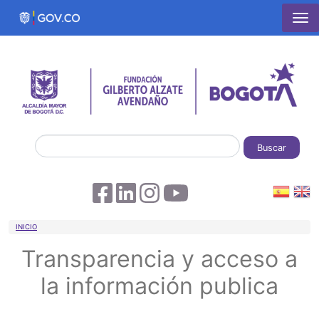
Pasar al contenido principal
Buscar
Sobrescribir enlaces de ayuda a la 
INICIO
Transparencia y acceso a
la información publica