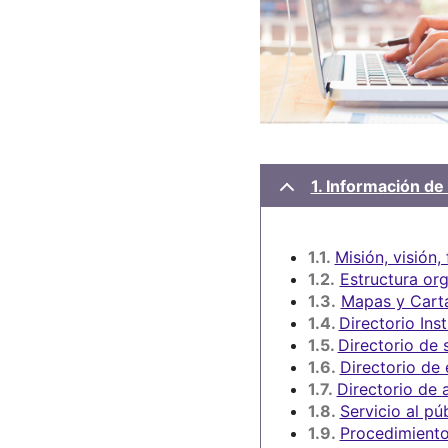
1. Información de 
1.1.
Misión, visión,
1.2.
Estructura or
1.3.
Mapas y Carta
1.4.
Directorio Inst
1.5.
Directorio de 
1.6.
Directorio de
1.7.
Directorio de 
1.8.
Servicio al pú
1.9.
Procedimiento