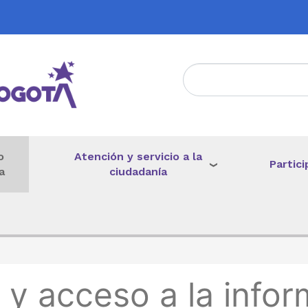
Atención y servicio a la
o
Partici
ciudadanía
a
de ayuda a la navegación
 y acceso a la infor