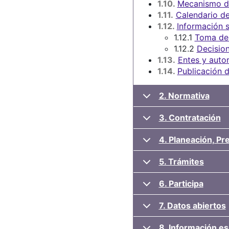
1.10.
Mecanismo de
1.11.
Calendario de
1.12.
Información s
1.12.1
Toma de
1.12.2
Decision
1.13.
Entes y autor
1.14.
Publicación d
2. Normativa
3. Contratación
4. Planeación, P
5. Trámites
6. Participa
7. Datos abiertos
8. Información es