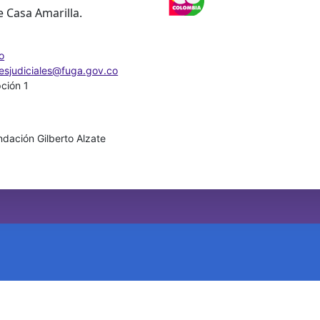
e Casa Amarilla.
o
nesjudiciales@fuga.gov.co
pción 1
dación Gilberto Alzate