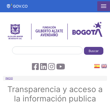
Pasar al contenido principal
Buscar
Sobrescribir enlaces de ayuda a la 
INICIO
Transparencia y acceso a
la información publica